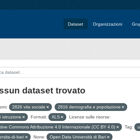
Dataset
Organizzazioni
Gru
ssun dataset trovato
emi:
2826 vita sociale
2816 demografia e popolazione
 istruzione
Formati:
XLS
Licenze sulle risorse:
tive Commons Attribuzione 4.0 Internazionale (CC BY 4.0)
Tag:
u
ersita-di-bari
None:
Open Data Università di Bari