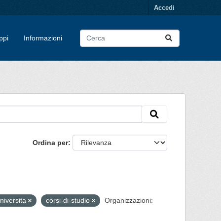
Accedi
ppi
Informazioni
Ordina per
niversita
corsi-di-studio
Organizzazioni: