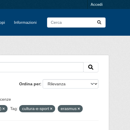
Accedi
ppi
Informazioni
Ordina per
icenze
0)
Tag:
cultura-e-sport
erasmus