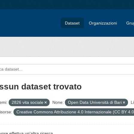
Dataset
Organizzazioni
Gru
ssun dataset trovato
emi:
2826 vita sociale
None:
Open Data Università di Bari
L
risorse:
Creative Commons Attribuzione 4.0 Internazionale (CC BY 4.
vore effettua un'altra ricerca.