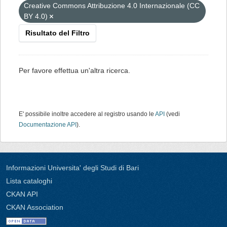
Creative Commons Attribuzione 4.0 Internazionale (CC
BY 4.0)
Risultato del Filtro
Per favore effettua un'altra ricerca.
E' possibile inoltre accedere al registro usando le
API
(vedi
Documentazione API
).
Informazioni Universita' degli Studi di Bari
Lista cataloghi
CKAN API
CKAN Association