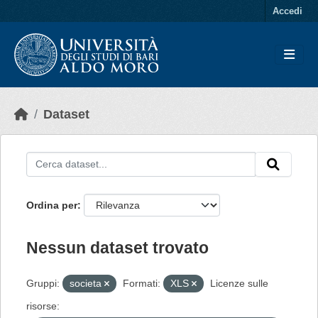
Skip to main content
Accedi
Dataset
Ordina per
Nessun dataset trovato
Gruppi:
societa
Formati:
XLS
Licenze sulle
risorse: