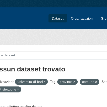
Dataset
Organizzazioni
Gru
ssun dataset trovato
zzazioni:
universita-di-bari
Tag:
province
comune
Sot
 istruzione
vore effettua un'altra ricerca.