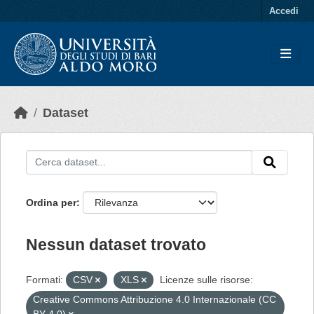
Skip to main content
Accedi
Dataset
Ordina per
Nessun dataset trovato
Formati:
CSV
XLS
Licenze sulle risorse:
Creative Commons Attribuzione 4.0 Internazionale (CC