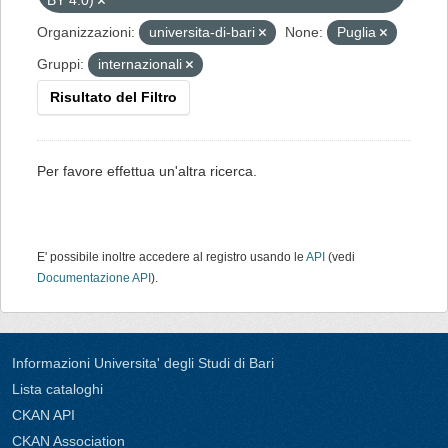
BY 4.0)
Organizzazioni:
universita-di-bari
None:
Puglia
Gruppi:
internazionali
Risultato del Filtro
Per favore effettua un'altra ricerca.
E' possibile inoltre accedere al registro usando le
API
(vedi
Documentazione API
).
Informazioni Universita' degli Studi di Bari
Lista cataloghi
CKAN API
CKAN Association