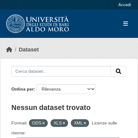
Skip to main content
Accedi
Dataset
Ordina per
Nessun dataset trovato
Formati:
ODS
XLS
XML
Licenze sulle
risorse: