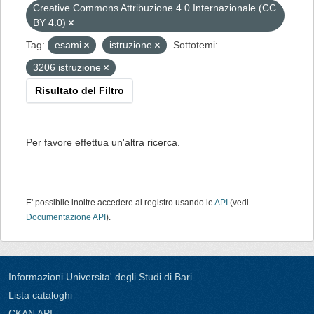
Creative Commons Attribuzione 4.0 Internazionale (CC
BY 4.0)
Tag:
esami
istruzione
Sottotemi:
3206 istruzione
Risultato del Filtro
Per favore effettua un'altra ricerca.
E' possibile inoltre accedere al registro usando le
API
(vedi
Documentazione API
).
Informazioni Universita' degli Studi di Bari
Lista cataloghi
CKAN API