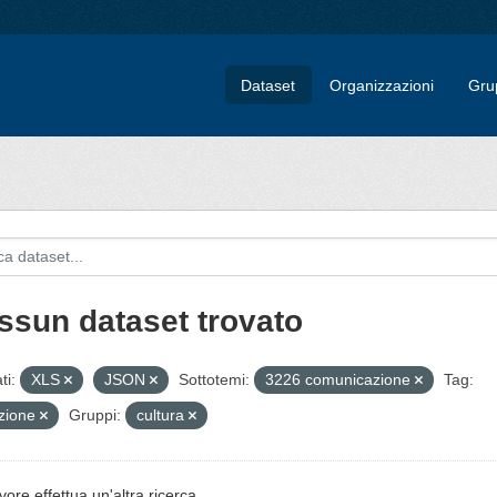
Dataset
Organizzazioni
Gru
ssun dataset trovato
ti:
XLS
JSON
Sottotemi:
3226 comunicazione
Tag:
uzione
Gruppi:
cultura
vore effettua un'altra ricerca.