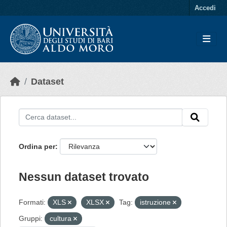
Skip to main content
Accedi
Dataset
Ordina per
Nessun dataset trovato
Formati:
XLS
XLSX
Tag:
istruzione
Gruppi:
cultura