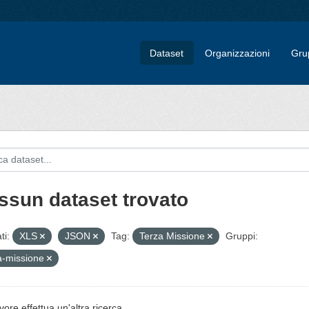
Dataset
Organizzazioni
Gru
ssun dataset trovato
ti:
XLS
JSON
Tag:
Terza Missione
Gruppi:
a-missione
vore effettua un'altra ricerca.