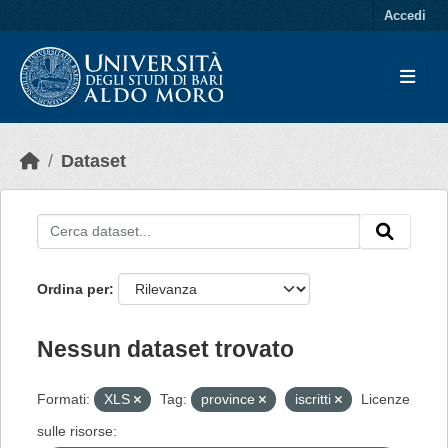
Skip to main content
Accedi
Dataset
Ordina per
Nessun dataset trovato
Formati:
XLS
Tag:
province
iscritti
Licenze
sulle risorse: