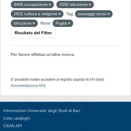
4406 occupazione
3206 istruzione
2831 cultura e religione
Tag:
passaggi-corso
istruzione
None:
Puglia
Risultato del Filtro
Per favore effettua un'altra ricerca.
E' possibile inoltre accedere al registro usando le
API
(vedi
Documentazione API
).
Informazioni Universita' degli Studi di Bari
Lista cataloghi
CKAN API