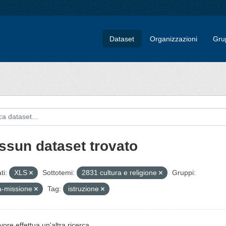
Dataset
Organizzazioni
Gru
ssun dataset trovato
ti:
XLS
Sottotemi:
2831 cultura e religione
Gruppi:
a-missione
Tag:
istruzione
vore effettua un'altra ricerca.