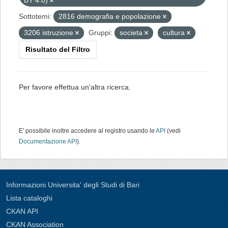
BY 4.0)
Sottotemi:
2816 demografia e popolazione
3206 istruzione
Gruppi:
societa
cultura
Risultato del Filtro
Per favore effettua un'altra ricerca.
E' possibile inoltre accedere al registro usando le
API
(vedi
Documentazione API
).
Informazioni Universita' degli Studi di Bari
Lista cataloghi
CKAN API
CKAN Association