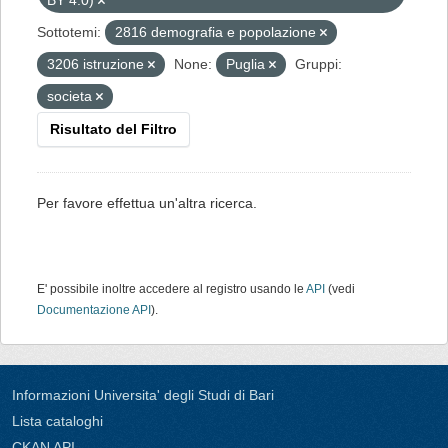
BY 4.0)
Sottotemi:
2816 demografia e popolazione
3206 istruzione
None:
Puglia
Gruppi:
societa
Risultato del Filtro
Per favore effettua un'altra ricerca.
E' possibile inoltre accedere al registro usando le
API
(vedi
Documentazione API
).
Informazioni Universita' degli Studi di Bari
Lista cataloghi
CKAN API