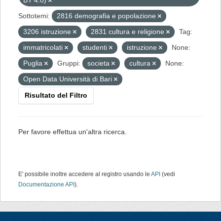
BY 4.0)
Sottotemi:
2816 demografia e popolazione
3206 istruzione
2831 cultura e religione
Tag:
immatricolati
studenti
istruzione
None:
Puglia
Gruppi:
societa
cultura
None:
Open Data Università di Bari
Risultato del Filtro
Per favore effettua un'altra ricerca.
E' possibile inoltre accedere al registro usando le
API
(vedi
Documentazione API
).