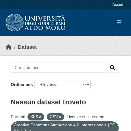
Skip to main content
Accedi
Dataset
Ordina per
Nessun dataset trovato
Formati:
XLS
CSV
Licenze sulle risorse:
Creative Commons Attribuzione 4.0 Internazionale (CC