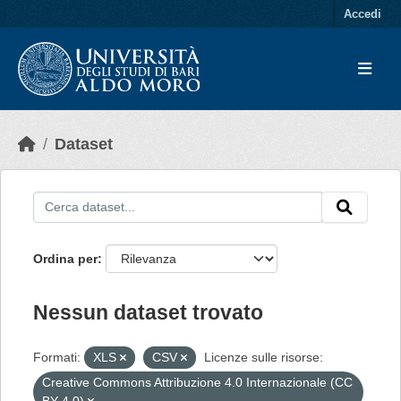
Skip to main content
Accedi
Dataset
Ordina per
Nessun dataset trovato
Formati:
XLS
CSV
Licenze sulle risorse:
Creative Commons Attribuzione 4.0 Internazionale (CC