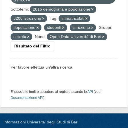
BY 4.0)
Sottotemi:
2816 demografia e popolazione
3206 istruzione
Tag:
immatricolati
popolazione
studenti
istruzione
Gruppi:
societa
None:
Open Data Università di Bari
Risultato del Filtro
Per favore effettua un'altra ricerca.
E' possibile inoltre accedere al registro usando le
API
(vedi
Documentazione API
).
Informazioni Universita' degli Studi di Bari