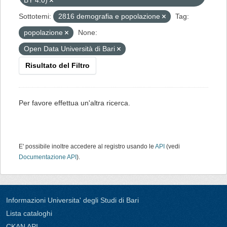
BY 4.0)
Sottotemi:
2816 demografia e popolazione
Tag:
popolazione
None:
Open Data Università di Bari
Risultato del Filtro
Per favore effettua un'altra ricerca.
E' possibile inoltre accedere al registro usando le
API
(vedi
Documentazione API
).
Informazioni Universita' degli Studi di Bari
Lista cataloghi
CKAN API