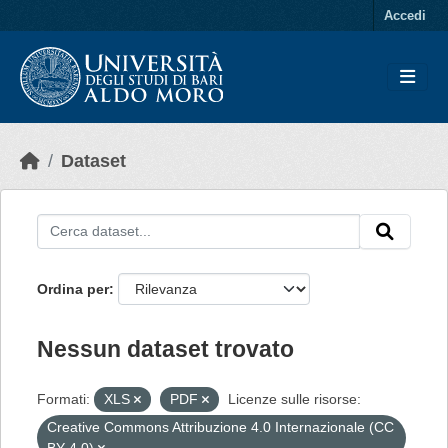
Skip to main content
Accedi
Dataset
Ordina per
Nessun dataset trovato
Formati:
XLS
PDF
Licenze sulle risorse:
Creative Commons Attribuzione 4.0 Internazionale (CC