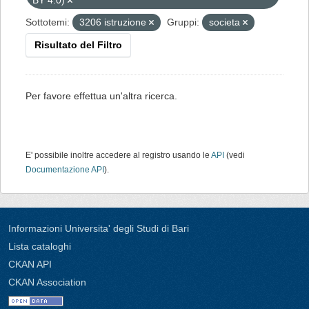
BY 4.0)
Sottotemi:
3206 istruzione
Gruppi:
societa
Risultato del Filtro
Per favore effettua un'altra ricerca.
E' possibile inoltre accedere al registro usando le
API
(vedi
Documentazione API
).
Informazioni Universita' degli Studi di Bari
Lista cataloghi
CKAN API
CKAN Association