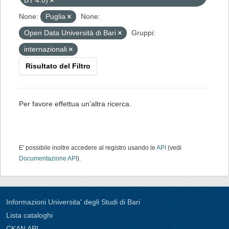
BY 4.0)
None:
Puglia
None:
Open Data Università di Bari
Gruppi:
internazionali
Risultato del Filtro
Per favore effettua un'altra ricerca.
E' possibile inoltre accedere al registro usando le
API
(vedi
Documentazione API
).
Informazioni Universita' degli Studi di Bari
Lista cataloghi
CKAN API