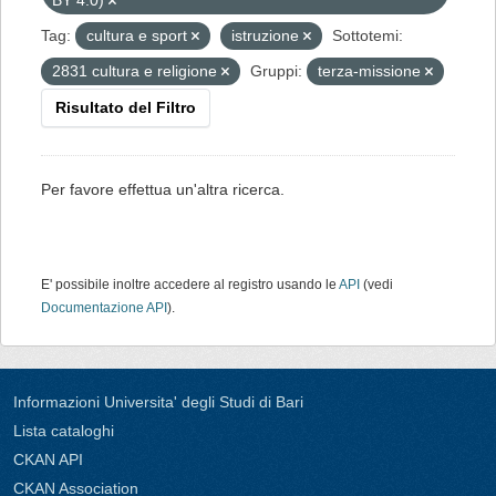
BY 4.0)
Tag:
cultura e sport
istruzione
Sottotemi:
2831 cultura e religione
Gruppi:
terza-missione
Risultato del Filtro
Per favore effettua un'altra ricerca.
E' possibile inoltre accedere al registro usando le
API
(vedi
Documentazione API
).
Informazioni Universita' degli Studi di Bari
Lista cataloghi
CKAN API
CKAN Association