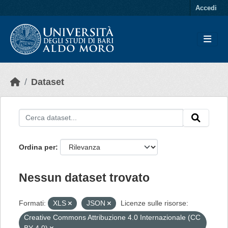
Skip to main content
Accedi
Dataset
Ordina per
Nessun dataset trovato
Formati:
XLS
JSON
Licenze sulle risorse:
Creative Commons Attribuzione 4.0 Internazionale (CC