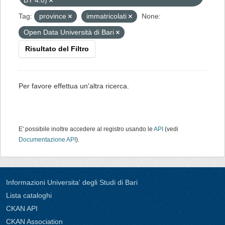
BY 4.0)
Tag:
province
immatricolati
None:
Open Data Università di Bari
Risultato del Filtro
Per favore effettua un'altra ricerca.
E' possibile inoltre accedere al registro usando le
API
(vedi
Documentazione API
).
Informazioni Universita' degli Studi di Bari
Lista cataloghi
CKAN API
CKAN Association