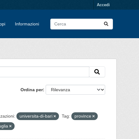
Accedi
ppi
Informazioni
Ordina per
zazioni:
universita-di-bari
Tag:
province
uglia