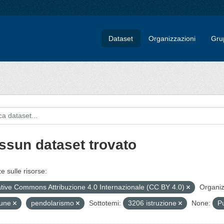
Dataset
Organizzazioni
Gru
ssun dataset trovato
e sulle risorse:
tive Commons Attribuzione 4.0 Internazionale (CC BY 4.0)
Organiz
une
pendolarismo
Sottotemi:
3206 istruzione
None:
P