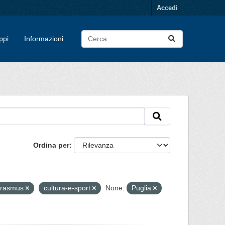
Accedi
ppi
Informazioni
Ordina per
rasmus
cultura-e-sport
None:
Puglia