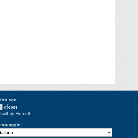
atto con
built by Piersoft
inguaggio