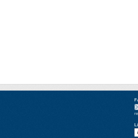
F
re
L