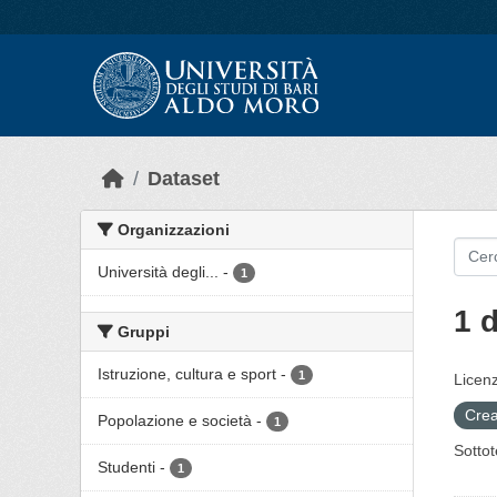
Skip to main content
Dataset
Organizzazioni
Università degli...
-
1
1 
Gruppi
Istruzione, cultura e sport
-
1
Licenz
Crea
Popolazione e società
-
1
Sottot
Studenti
-
1