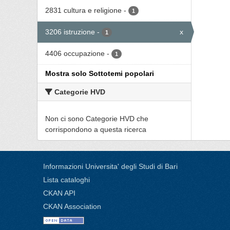
2831 cultura e religione
-
1
3206 istruzione
-
x
1
4406 occupazione
-
1
Mostra solo Sottotemi popolari
Categorie HVD
Non ci sono Categorie HVD che
corrispondono a questa ricerca
Informazioni Universita' degli Studi di Bari
Lista cataloghi
CKAN API
CKAN Association