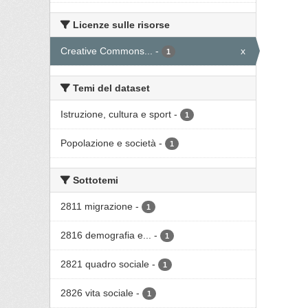
Licenze sulle risorse
Creative Commons...
-
x
1
Temi del dataset
Istruzione, cultura e sport
-
1
Popolazione e società
-
1
Sottotemi
2811 migrazione
-
1
2816 demografia e...
-
1
2821 quadro sociale
-
1
2826 vita sociale
-
1