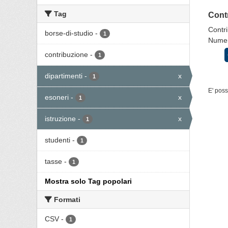
Tag
Contr
Contri
borse-di-studio
-
1
Numero
contribuzione
-
1
dipartimenti
-
x
1
E' poss
esoneri
-
x
1
istruzione
-
x
1
studenti
-
1
tasse
-
1
Mostra solo Tag popolari
Formati
CSV
-
1