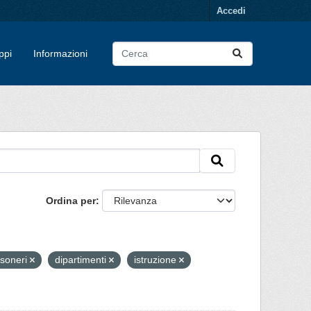
Accedi
ppi
Informazioni
Ordina per
soneri
dipartimenti
istruzione