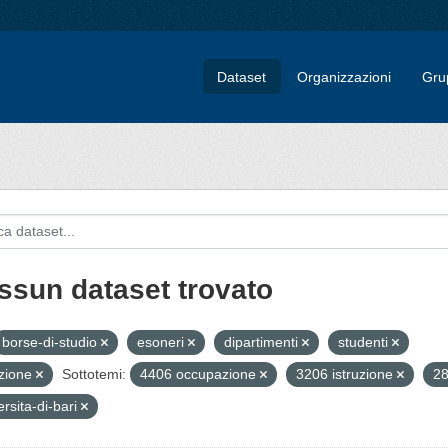
Dataset
Organizzazioni
Gru
ssun dataset trovato
borse-di-studio
esoneri
dipartimenti
studenti
uzione
Sottotemi:
4406 occupazione
3206 istruzione
28
ersita-di-bari