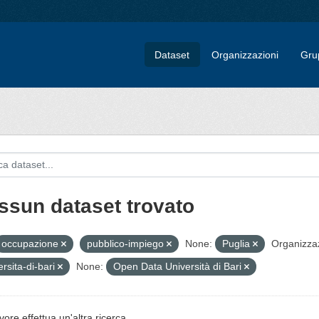
Dataset
Organizzazioni
Gru
ssun dataset trovato
occupazione
pubblico-impiego
None:
Puglia
Organizzaz
ersita-di-bari
None:
Open Data Università di Bari
vore effettua un'altra ricerca.