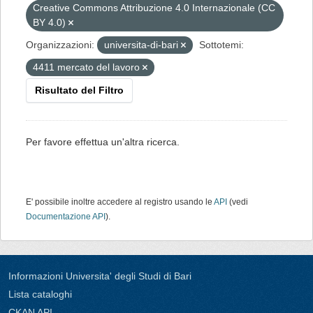
Creative Commons Attribuzione 4.0 Internazionale (CC
BY 4.0)
Organizzazioni:
universita-di-bari
Sottotemi:
4411 mercato del lavoro
Risultato del Filtro
Per favore effettua un'altra ricerca.
E' possibile inoltre accedere al registro usando le
API
(vedi
Documentazione API
).
Informazioni Universita' degli Studi di Bari
Lista cataloghi
CKAN API