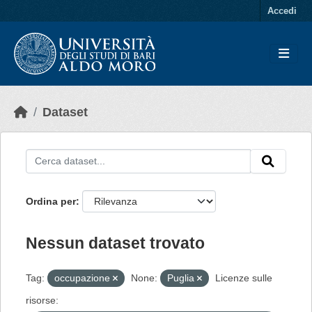
Skip to main content
Accedi
Dataset
Ordina per
Nessun dataset trovato
Tag:
occupazione
None:
Puglia
Licenze sulle
risorse: