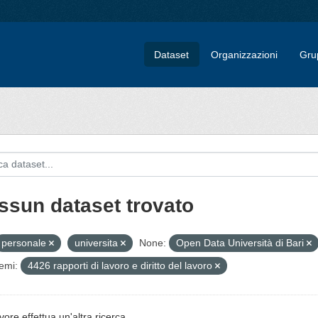
Dataset
Organizzazioni
Gru
ssun dataset trovato
personale
universita
None:
Open Data Università di Bari
emi:
4426 rapporti di lavoro e diritto del lavoro
vore effettua un'altra ricerca.