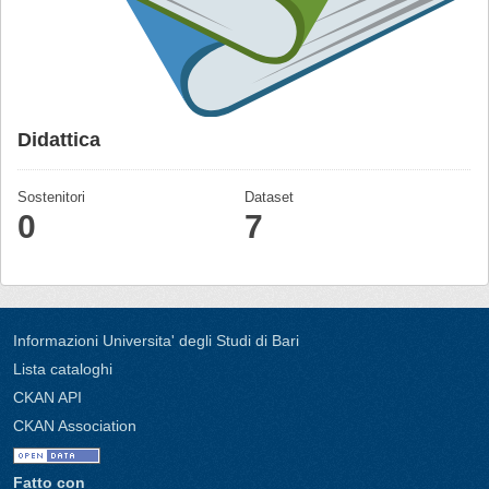
Didattica
Sostenitori
Dataset
0
7
Informazioni Universita' degli Studi di Bari
Lista cataloghi
CKAN API
CKAN Association
Fatto con