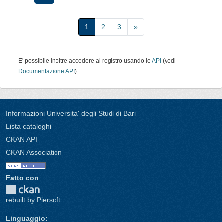
1
2
3
»
E' possibile inoltre accedere al registro usando le
API
(vedi
Documentazione API
).
Informazioni Universita' degli Studi di Bari
Lista cataloghi
CKAN API
CKAN Association
Fatto con
rebuilt by Piersoft
Linguaggio