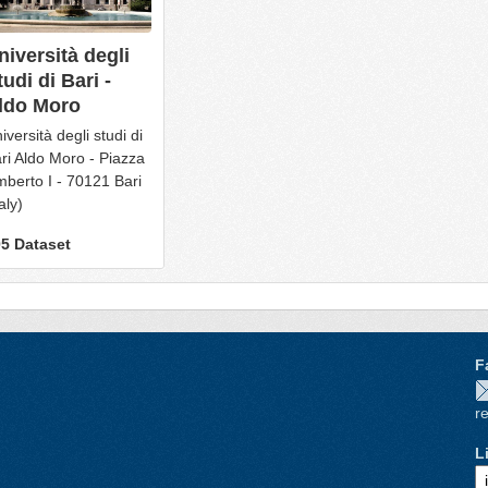
niversità degli
tudi di Bari -
ldo Moro
iversità degli studi di
ri Aldo Moro - Piazza
berto I - 70121 Bari
aly)
5 Dataset
F
re
L