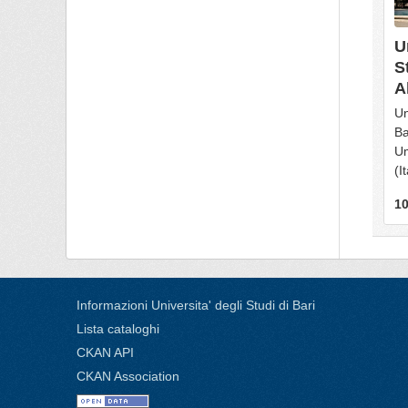
U
S
A
Un
Ba
Um
(It
10
Informazioni Universita' degli Studi di Bari
Lista cataloghi
CKAN API
CKAN Association