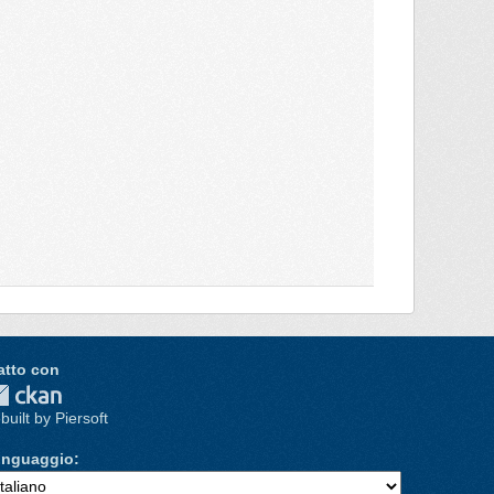
atto con
built by Piersoft
inguaggio