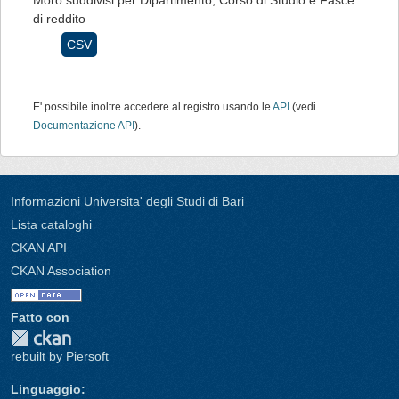
Moro suddivisi per Dipartimento, Corso di Studio e Fasce
di reddito
CSV
E' possibile inoltre accedere al registro usando le
API
(vedi
Documentazione API
).
Informazioni Universita' degli Studi di Bari
Lista cataloghi
CKAN API
CKAN Association
Fatto con
rebuilt by Piersoft
Linguaggio