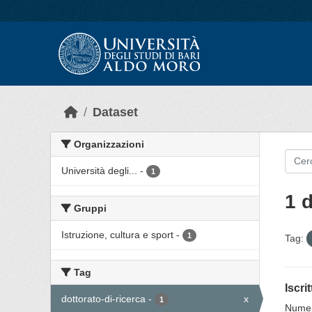
Skip to main content
Dataset
Organizzazioni
Università degli...
-
1
1 
Gruppi
Istruzione, cultura e sport
-
1
Tag:
Tag
Iscri
dottorato-di-ricerca
-
x
1
Numero