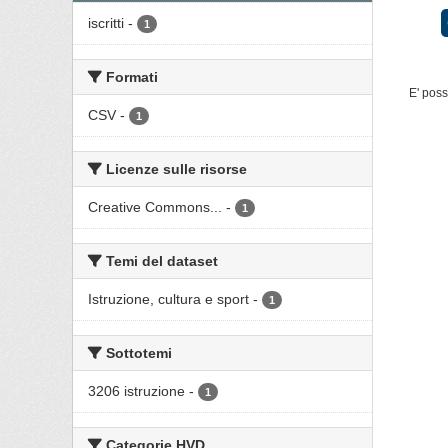
iscritti
-
1
Formati
E' poss
CSV
-
1
Licenze sulle risorse
Creative Commons...
-
1
Temi del dataset
Istruzione, cultura e sport
-
1
Sottotemi
3206 istruzione
-
1
Categorie HVD