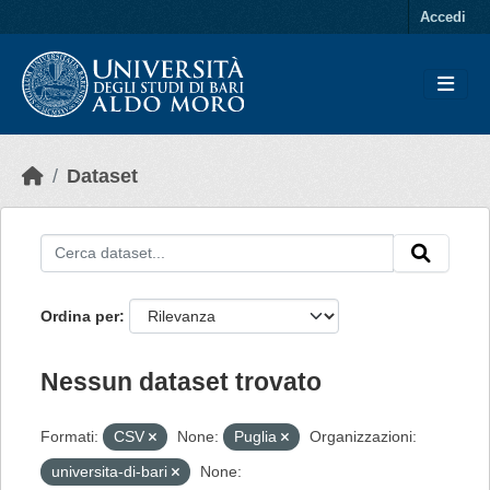
Skip to main content
Accedi
Dataset
Ordina per
Nessun dataset trovato
Formati:
CSV
None:
Puglia
Organizzazioni:
universita-di-bari
None: