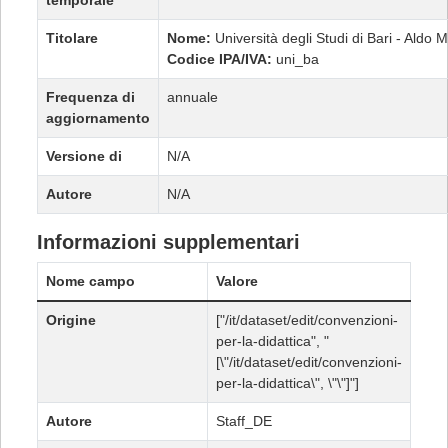
temporale
Titolare
Nome:
Università degli Studi di Bari - Aldo 
Codice IPA/IVA:
uni_ba
Frequenza di
annuale
aggiornamento
Versione di
N/A
Autore
N/A
Informazioni supplementari
Nome campo
Valore
Origine
["/it/dataset/edit/convenzioni-
per-la-didattica", "
[\"/it/dataset/edit/convenzioni-
per-la-didattica\", \"\"]"]
Autore
Staff_DE