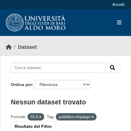
Skip to main content
Accedi
Dataset
Ordina per
Nessun dataset trovato
Formati:
XLS
Tag:
pubblico-impiego
Risultato del Filtro