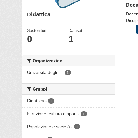
Docen
Didattica
Docent
Discip
Sostenitori
Dataset
0
1
Organizzazioni
Università degli...
-
1
Gruppi
Didattica
-
1
Istruzione, cultura e sport
-
1
Popolazione e società
-
1