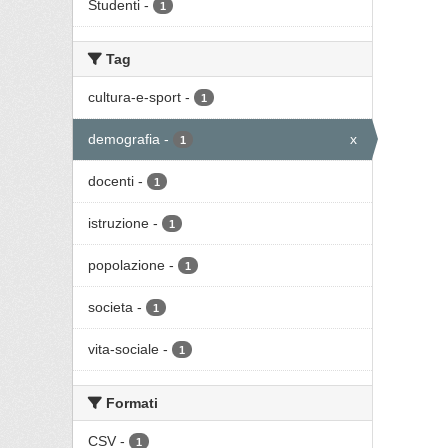
Studenti
-
1
Tag
cultura-e-sport
-
1
demografia
-
x
1
docenti
-
1
istruzione
-
1
popolazione
-
1
societa
-
1
vita-sociale
-
1
Formati
CSV
-
1