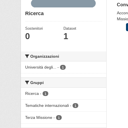
Conve
Ricerca
Accord
Missio
Sostenitori
Dataset
0
1
Organizzazioni
Università degli...
-
1
Gruppi
Ricerca
-
1
Tematiche internazionali
-
1
Terza Missione
-
1