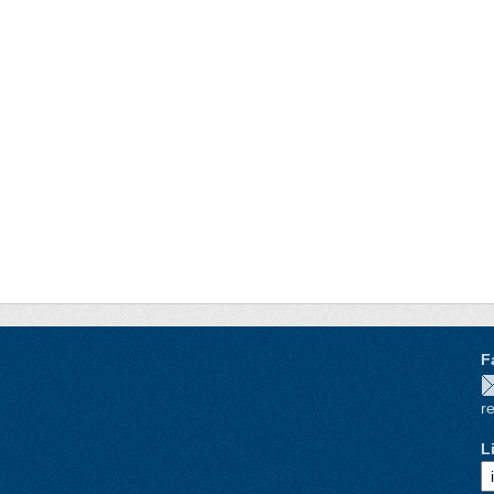
F
re
L