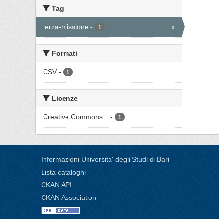
Tag
terza-missione
-
x
1
Formati
CSV
-
1
Licenze
Creative Commons...
-
1
Informazioni Universita' degli Studi di Bari
Lista cataloghi
CKAN API
CKAN Association