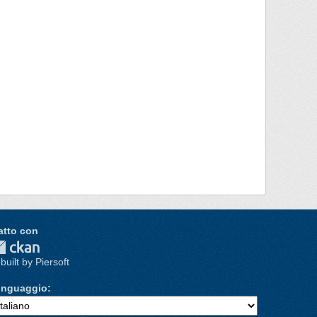
atto con
built by Piersoft
inguaggio