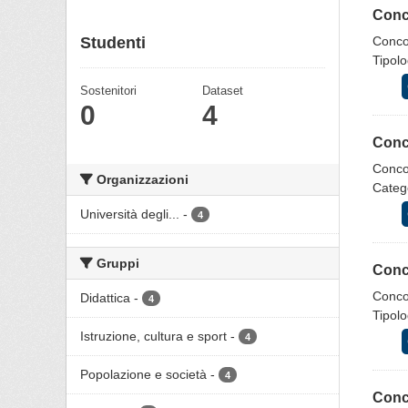
Conco
Studenti
Concor
Tipolo
Sostenitori
Dataset
0
4
Conco
Concor
Organizzazioni
Catego
Università degli...
-
4
Gruppi
Conco
Concor
Didattica
-
4
Tipolo
Istruzione, cultura e sport
-
4
Popolazione e società
-
4
Conc