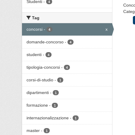
Studenti
-
4
Concor
Catego
Tag
concorsi
-
x
4
domande-concorso
-
4
studenti
-
4
tipologia-concorsi
-
4
corsi-di-studio
-
1
dipartimenti
-
1
formazione
-
1
internazionalizzazione
-
1
master
-
1