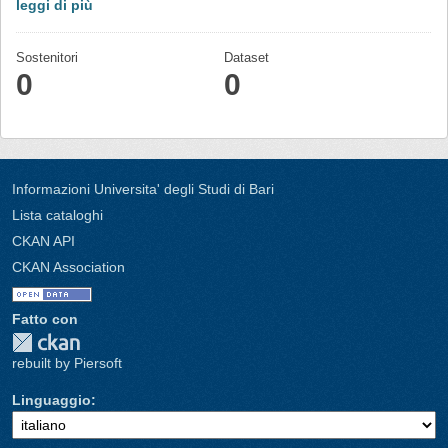
leggi di più
Sostenitori
Dataset
0
0
Informazioni Universita' degli Studi di Bari
Lista cataloghi
CKAN API
CKAN Association
Fatto con
rebuilt by Piersoft
Linguaggio