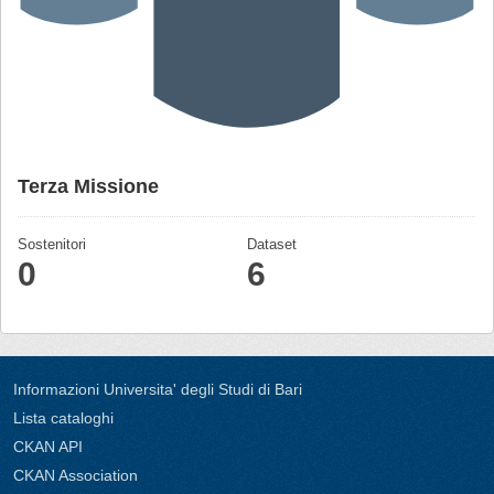
Terza Missione
Sostenitori
Dataset
0
6
Informazioni Universita' degli Studi di Bari
Lista cataloghi
CKAN API
CKAN Association